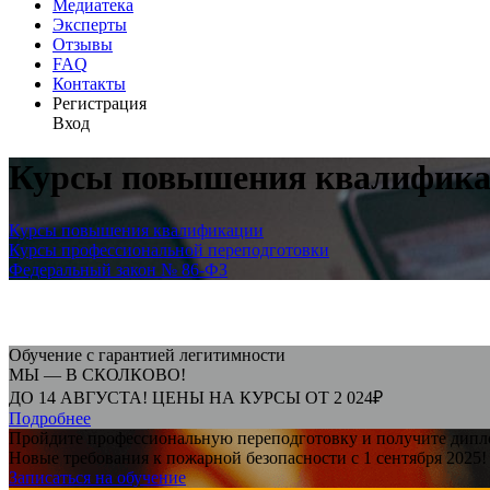
Медиатека
Эксперты
Отзывы
FAQ
Контакты
Регистрация
Вход
Курсы повышения квалификац
Курсы повышения квалификации
Курсы профессиональной переподготовки
Федеральный закон № 86-ФЗ
Обучение с гарантией легитимности
МЫ — В СКОЛКОВО!
ДО 14 АВГУСТА! ЦЕНЫ НА КУРСЫ ОТ 2 024₽
Подробнее
Пройдите профессиональную переподготовку и получите дипло
Новые требования к пожарной безопасности с 1 сентября 2025!
Записаться на обучение