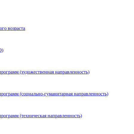
го возраста
О)
программ (художественная направленность)
программ (социально-гуманитарная направленность)
программ (техническая направленность)