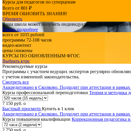
Курсы для педагогов по суперценам
Всего от 801 ₽
ВРЕМЯ ОБНОВИТЬ ЗНАНИЯ!
Обновить
Ваша школа может получить индивидуальную программу разв
Узнать подробнее
всего от 1035 рублей
программы 72-108 часов
видео-контент
цены снижены
КУРСЫ ПО ОБНОВЛЕННЫМ ФГОС
Выбрать курс
Рекомендуемые курсы
Программы с участием ведущих экспертов регулярно обновляю
с учетом изменений законодательства.
Смотреть все
Аккредитовано в Сколково. Подходит при аттестации в рамка
Курсы профессиональной переподготовки
Теория и методика 
7 150
руб.
o
Быстрый просмотр
Купить в 1 клик
Аккредитовано в Сколково. Подходит при аттестации в рамка
Курсы повышения квалификации
Коррекционная педагогика и
2 750
руб.
o