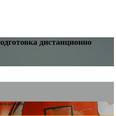
одготовка дистанционно
жать штрафов