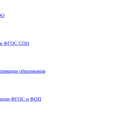
ОО
ОО и ФГОС СОО
формации образования
лизации ФГОС и ФОП