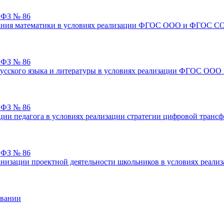
х ФЗ № 86
вания математики в условиях реализации ФГОС ООО и ФГОС С
х ФЗ № 86
русского языка и литературы в условиях реализации ФГОС О
х ФЗ № 86
и педагога в условиях реализации стратегии цифровой транс
х ФЗ № 86
анизации проектной деятельности школьников в условиях реа
овании